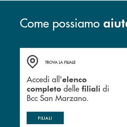
Come possiamo
aiut
Accedi all' elenco completo delle filiali di Bc
TROVA LA FILIALE
Accedi all'
elenco
delle
di
completo
filiali
Bcc San Marzano.
FILIALI