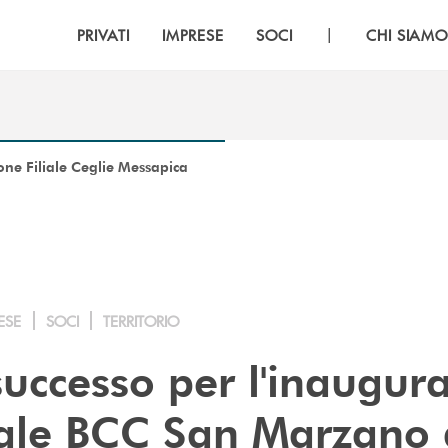
|
PRIVATI
IMPRESE
SOCI
CHI SIAM
ne Filiale Ceglie Messapica
ESE
SOCI
TERRITORIO
uccesso per l'inaugur
liale BCC San Marzano 