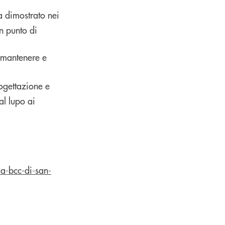
a dimostrato nei
n punto di
 mantenere e
rogettazione e
 al lupo ai
a-bcc-di-san-