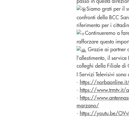
passo in questa direzio
Siamo grati per il 
confronti della BCC San
riferimento per i cittadi
Continueremo a fare
rafforzare questo impor
Grazie ai partner d
l’allestimento, il service
colleghi della Filiale di
I Servizi Televisivi sono 
-
https://norbaonline.i
-
https://www.trmtv.it
-
https://www.antennasu
marzano/
-
https://youtu.be/OVv