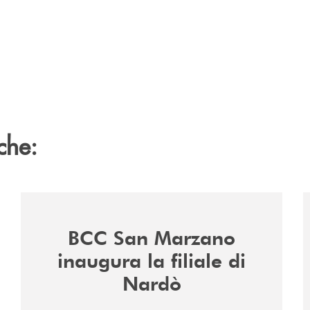
che:
/news/inaugurazione-filiale-nardo/
/
BCC San Marzano
inaugura la filiale di
Nardò