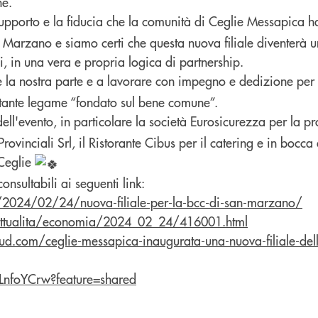
ne.
supporto e la fiducia che la comunità di Ceglie Messapica h
 Marzano e siamo certi che questa nuova filiale diventerà u
ni, in una vera e propria logica di partnership.
 la nostra parte e a lavorare con impegno e dedizione per
tante legame “fondato sul bene comune”.
ell'evento, in particolare la società Eurosicurezza per la p
 Provinciali Srl, il Ristorante Cibus per il catering e in bocca
 Ceglie
consultabili ai seguenti link:
t/2024/02/24/nuova-filiale-per-la-bcc-di-san-marzano/
/attualita/economia/2024_02_24/416001.html
d.com/ceglie-messapica-inaugurata-una-nuova-filiale-dell
LnfoYCrw?feature=shared