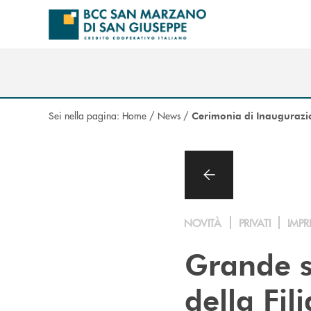
Salta al contenuto principale
Sei nella pagina:
Home
/
News
/
Cerimonia di Inaugurazio
NOVITÀ
PRIVATI
IMPR
Grande s
della Fi