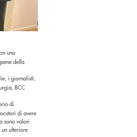
con una
egame della
, i giornalisti,
Murgia, BCC
orio di
locutori di avere
la sono valori
 un ulteriore