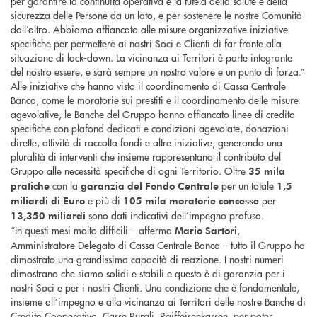
per garantire la continuità operativa e la tutela della salute e della
sicurezza delle Persone da un lato, e per sostenere le nostre Comunità
dall’altro. Abbiamo affiancato alle misure organizzative iniziative
specifiche per permettere ai nostri Soci e Clienti di far fronte alla
situazione di lock-down. La vicinanza ai Territori è parte integrante
del nostro essere, e sarà sempre un nostro valore e un punto di forza.”
Alle iniziative che hanno visto il coordinamento di Cassa Centrale
Banca, come le moratorie sui prestiti e il coordinamento delle misure
agevolative, le Banche del Gruppo hanno affiancato linee di credito
specifiche con plafond dedicati e condizioni agevolate, donazioni
dirette, attività di raccolta fondi e altre iniziative, generando una
pluralità di interventi che insieme rappresentano il contributo del
Gruppo alle necessità specifiche di ogni Territorio. Oltre
35 mila
con la
per un totale
pratiche
garanzia del Fondo Centrale
1,5
e più di
per
miliardi di Euro
105 mila moratorie concesse
sono dati indicativi dell’impegno profuso.
13,350 miliardi
“In questi mesi molto difficili – afferma
,
Mario
Sartori
Amministratore Delegato di Cassa Centrale Banca – tutto il Gruppo ha
dimostrato una grandissima capacità di reazione. I nostri numeri
dimostrano che siamo solidi e stabili e questo è di garanzia per i
nostri Soci e per i nostri Clienti. Una condizione che è fondamentale,
insieme all’impegno e alla vicinanza ai Territori delle nostre Banche di
Credito Cooperativo, Casse Rurali, Raiffeisenkassen, per poter