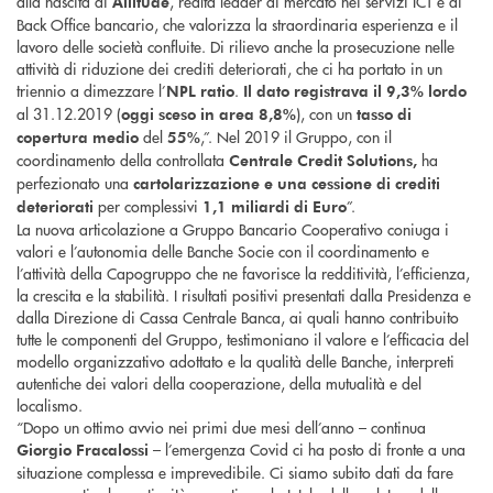
alla nascita di
, realtà leader di mercato nei servizi ICT e di
Allitude
Back Office bancario, che valorizza la straordinaria esperienza e il
lavoro delle società confluite. Di rilievo anche la prosecuzione nelle
attività di riduzione dei crediti deteriorati, che ci ha portato in un
triennio a dimezzare l’
.
NPL ratio
Il dato registrava il 9,3% lordo
al 31.12.2019 (
), con un
oggi sceso in area
8,8%
tasso di
del
,”. Nel 2019 il Gruppo, con il
copertura medio
55%
coordinamento della controllata
ha
Centrale Credit Solutions,
perfezionato una
cartolarizzazione e una cessione di crediti
per complessivi
”.
deteriorati
1,1 miliardi di Euro
La nuova articolazione a Gruppo Bancario Cooperativo coniuga i
valori e l’autonomia delle Banche Socie con il coordinamento e
l’attività della Capogruppo che ne favorisce la redditività, l’efficienza,
la crescita e la stabilità. I risultati positivi presentati dalla Presidenza e
dalla Direzione di Cassa Centrale Banca, ai quali hanno contribuito
tutte le componenti del Gruppo, testimoniano il valore e l’efficacia del
modello organizzativo adottato e la qualità delle Banche, interpreti
autentiche dei valori della cooperazione, della mutualità e del
localismo.
“Dopo un ottimo avvio nei primi due mesi dell’anno – continua
– l’emergenza Covid ci ha posto di fronte a una
Giorgio Fracalossi
situazione complessa e imprevedibile. Ci siamo subito dati da fare