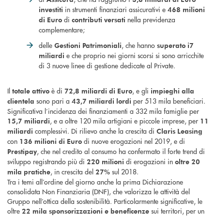
in strumenti finanziari assicurativi e
investiti
468 milioni
di
nella previdenza
di Euro
contributi versati
complementare;
delle
, che hanno
Gestioni Patrimoniali
superato i
7
e che proprio nei giorni scorsi si sono arricchite
miliardi
di 3 nuove linee di gestione dedicate al Private.
Il
è di
, e gli
totale attivo
72,8 miliardi
di Euro
impieghi alla
sono pari a
per 513 mila beneficiari.
clientela
43,7 miliardi lordi
Significativa l’incidenza dei finanziamenti a 332 mila famiglie per
, e a oltre 120 mila artigiani e piccole imprese, per
15,7 miliardi
11
complessivi. Di rilievo anche la crescita di
miliardi
Claris Leasing
con
di nuove erogazioni nel 2019, e di
136 milioni di Euro
, che nel credito al consumo ha confermato il forte trend di
Prestipay
sviluppo registrando più di
di erogazioni in
220
milioni
oltre 20
, in crescita del
sul 2018.
mila pratiche
27%
Tra i temi all’ordine del giorno anche la prima Dichiarazione
consolidata Non Finanziaria (DNF), che valorizza le attività del
Gruppo nell’ottica della sostenibilità. Particolarmente significative, le
oltre
sui territori, per un
22 mila
sponsorizzazioni e beneficenze