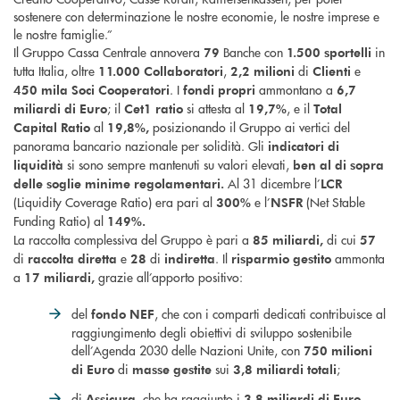
sostenere con determinazione le nostre economie, le nostre imprese e
le nostre famiglie.”
Il Gruppo Cassa Centrale annovera
Banche con
in
79
1.500
sportelli
tutta Italia, oltre
,
di
e
11.000 Collaboratori
2,2 milioni
Clienti
. I
ammontano a
450 mila Soci Cooperatori
fondi propri
6,7
; il
si attesta al
, e il
miliardi di Euro
Cet1 ratio
19,7%
Total
al
posizionando il Gruppo ai vertici del
Capital Ratio
19,8%,
panorama bancario nazionale per solidità. Gli
indicatori di
si sono sempre mantenuti su valori elevati,
liquidità
ben al di sopra
Al 31 dicembre l’
delle soglie minime regolamentari.
LCR
(Liquidity Coverage Ratio) era pari al
e l’
(Net Stable
300%
NSFR
Funding Ratio) al
149%.
La raccolta complessiva del Gruppo è pari a
di cui
85 miliardi,
57
di
e
di
. Il
ammonta
raccolta diretta
28
indiretta
risparmio gestito
a
grazie all’apporto positivo:
17 miliardi,
del
, che con i comparti dedicati contribuisce al
fondo NEF
raggiungimento degli obiettivi di sviluppo sostenibile
dell’Agenda 2030 delle Nazioni Unite, con
750 milioni
di
sui
;
di Euro
masse gestite
3,8 miliardi totali
di
, che ha raggiunto i
Assicura
3,8 miliardi di Euro