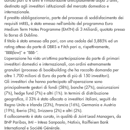
durata pari a 4 anni e rimborsabile anticipatamente dopo 3 anni,
destinata agli investitori istituzionali del mercato domestico e
internazionale.
Il prestito obbligazionario, parte del processo di soddisfacimento dei
requisiti MREL, è stato emesso nell’ambito del programma Euro
Medium Term Notes Programme (EMTN) di 3 Miliardi, quotato presso
la Borsa di Dublino.
Il titolo è stato emesso alla pari, con una cedola del 5,885% ed un
rating atteso da parte di DBRS e Fitch pari a, rispettivamente,
“BBB(low)” e “BBB-”.
L’operazione ha visto un’ottima partecipazione da parte di primari
investitori domestici e internazionali, con ordini estremamente
granulari (processo di bookbuilding che ha raccolto domanda per
oltre 1.700 milioni di Euro da parte di più di 150 investitori).
Gli investitori che hanno partecipato all'operazione sono
principalmente gestori di fondi (58%), banche (27%), assicurazioni
(7%), hedge fund (7%) e altri (1%). In termini di distribuzione
geografica, il 33% è stato allocato a investitori italiani, seguiti da
Regno Unito e Irlanda (23%), Francia (16%), Germania e Austria
(19%), Iberia (5%), Svizzera (2%) e altri (2%).
Il collocamento è stato curato, in qualità di Joint Lead Managers, da
BNP Paribas, IMI – Intesa Sanpaolo, Natixis, Raiffeisen Bank
International e Société Générale.