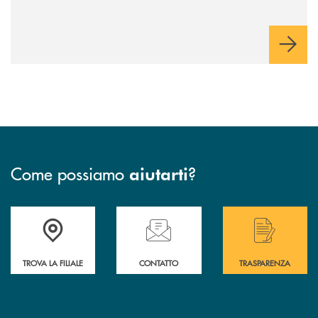
Come possiamo
?
aiutarti
Accedi all' elenco completo delle filiali di Bcc San Marzano.
Hai bisogno di assistenza immediata? Contatta
Hai bisogno di alcuni
TROVA LA FILIALE
CONTATTO
TRASPARENZA