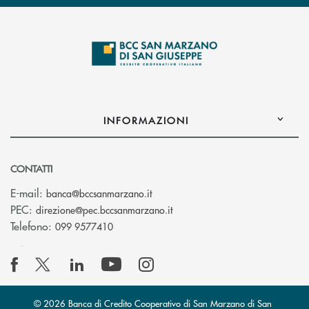
INFORMAZIONI
CONTATTI
(si apre l’app di posta elettronica
E-mail:
banca@bccsanmarzano.it
(si apre l’app di posta elettr
PEC:
direzione@pec.bccsanmarzano.it
Telefono:
099 9577410
© 2026 Banca di Credito Cooperativo di San Marzano di San