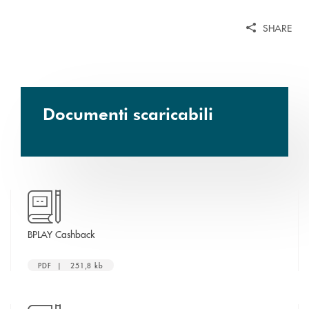
SHARE
Documenti scaricabili
apre una nuova finestra
BPLAY Cashback
PDF | 251,8 kb