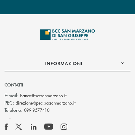
INFORMAZIONI
CONTATTI
(si apre l’app di posta elettronica
E-mail:
banca@bccsanmarzano.it
(si apre l’app di posta elettr
PEC:
direzione@pec.bccsanmarzano.it
Telefono:
099 9577410