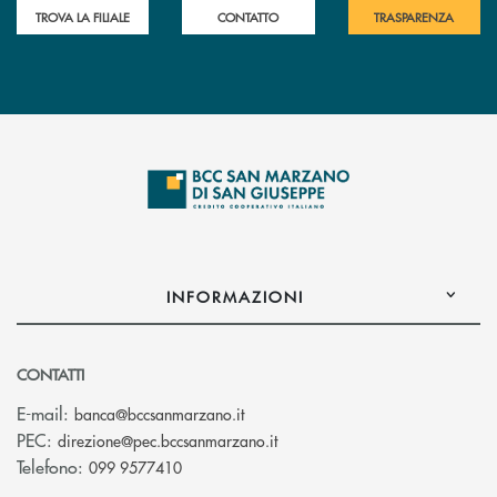
TROVA LA FILIALE
CONTATTO
TRASPARENZA
INFORMAZIONI
CONTATTI
(si apre l’app di posta elettronica
E-mail:
banca@bccsanmarzano.it
(si apre l’app di posta elettr
PEC:
direzione@pec.bccsanmarzano.it
Telefono:
099 9577410