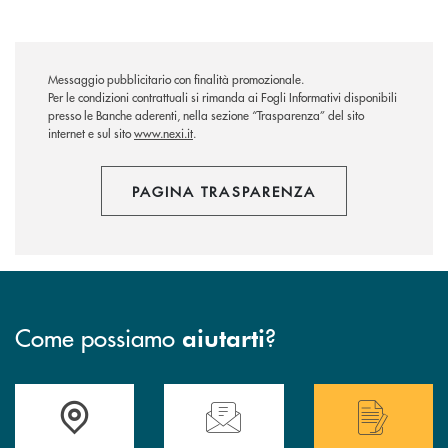
Messaggio pubblicitario con finalità promozionale.
Per le condizioni contrattuali si rimanda ai Fogli Informativi disponibili
presso le Banche aderenti,
nella sezione “Trasparenza” del sito
internet
e sul sito
www.nexi.it
.
PAGINA TRASPARENZA
Come possiamo
?
aiutarti
Accedi all' elenco completo delle filiali di Bcc San Marzano.
Hai bisogno di assistenza immediata? Contatta
Hai bisogno di alcuni