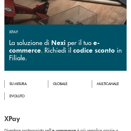
XPAY
La soluzione di
per il tuo
Nexi
e-
. Richiedi il
in
commerce
codice sconto
Filiale.
SU MISURA
GLOBALE
MULTICANALE
EVOLUTO
XPay
Diventare protagonista nell’
è più semplice grazie a
e-commerce