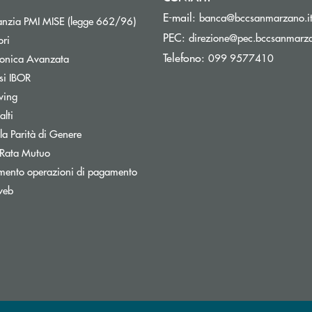
E-mail:
banca@bccsanmarzano.i
Apre una nuova finestra
nzia PMI MISE (legge 662/96)
PEC:
direzione@pec.bccsanmarza
ori
Telefono:
099 9577410
tronica Avanzata
si IBOR
wing
lti
Apre una nuova finestra
 la Parità di Genere
 Rata Mutuo
mento operazioni di pagamento
web