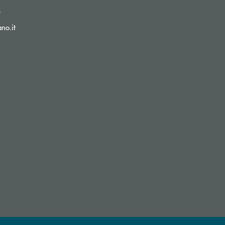
(si apre l’app di posta elettronica)
t
(si apre l’app di posta elettronica)
no.it