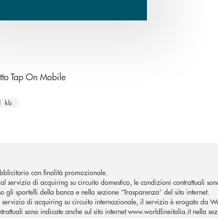
apre una nuova finestra
tto Tap On Mobile
1 kb
blicitario con finalità promozionale.
al servizio di acquiring su circuito domestico, le condizioni contrattuali son
o gli sportelli della banca e nella sezione “Trasparenza” del sito internet.
l servizio di acquiring su circuito internazionale, il servizio è erogato da W
trattuali sono indicate anche sul sito internet www.worldlineitalia.it nella se