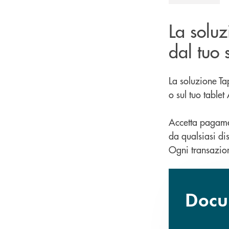
La solu
dal tuo 
La soluzione T
o sul tuo table
Accetta pagament
da qualsiasi dis
Ogni transazion
Docum