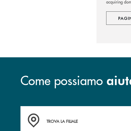
acquiring dome
PAGI
Come possiamo
aiut
Accedi all' elenco completo delle filiali di Bc
TROVA LA FILIALE