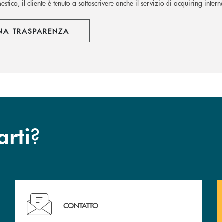
stico, il cliente è tenuto a sottoscrivere anche il servizio di acquiring inter
NA TRASPARENZA
?
arti
c San Marzano.
Hai bisogno di assistenza immediata? Contattaci !
CONTATTO