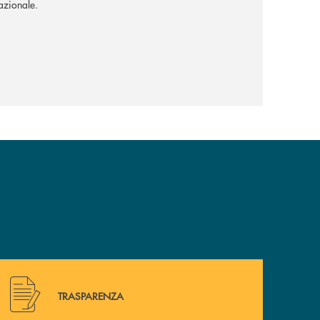
nazionale.
Hai bisogno di alcuni documenti ? Vai alla pagina della 
TRASPARENZA