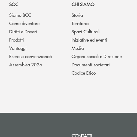
SOCI
CHI SIAMO
Siamo BCC
Storia
Come diventare
Territorio
Diritti e Doveri
Spazi Culturali
Prodotti
Iniziative ed eventi
Vantaggi
Media
Esercizi convenzionati
Organi sociali e Direzione
Assemblea 2026
Documenti societari
Codice Etico
CONTATTI