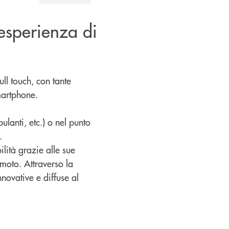
 esperienza di
ll touch, con tante
martphone.
ulanti, etc.) o nel punto
.
lità grazie alle sue
moto. Attraverso la
novative e diffuse al