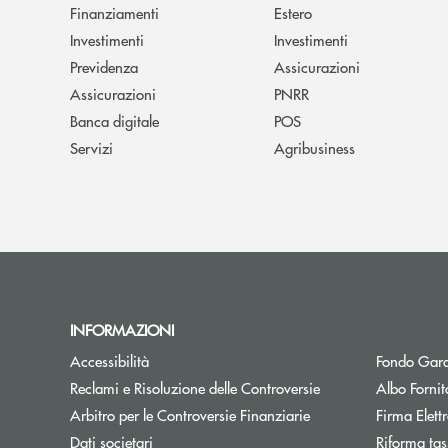
Finanziamenti
Estero
Investimenti
Investimenti
Previdenza
Assicurazioni
Assicurazioni
PNRR
Banca digitale
POS
Servizi
Agribusiness
INFORMAZIONI
Accessibilità
Fondo Gara
Reclami e Risoluzione delle Controversie
Albo Fornit
Arbitro per le Controversie Finanziarie
Firma Elet
Dati societari
Riforma tas