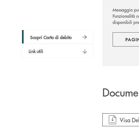
Messaggio pub
Funzionalità co
disponibili pre
Scopri Carta di debito
PAGI
Link utili
Docume
apre do
Visa De