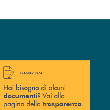
Hai bisogno di alcuni documenti ? Vai alla pagina della 
TRASPARENZA
Hai bisogno di alcuni
? Vai alla
documenti
pagina della
.
trasparenza