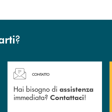
?
arti
c San Marzano.
Hai bisogno di assistenza immediata? Contattaci !
CONTATTO
Hai bisogno di
assistenza
immediata?
!
Contattaci