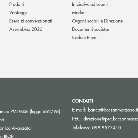
Prodotti
Iniziative ed eventi
Vantaggi
Media
Esercizi convenzionati
Organi sociali e Direzione
Assemblea 2026
Documenti societari
Codice Etico
CONTATTI
E-mail:
banca@bccsanmarzano.i
Apre una nuova finestra
nzia PMI MISE (legge 662/96)
PEC:
direzione@pec.bccsanmarza
ori
Telefono:
099 9577410
tronica Avanzata
si IBOR