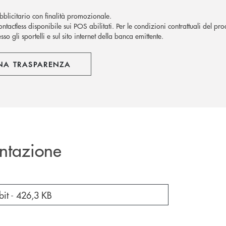
blicitario con finalità promozionale.
ntactless disponibile sui POS abilitati. Per le condizioni contrattuali del pro
sso gli sportelli e sul sito internet della banca emittente.
NA TRASPARENZA
ntazione
cumento in una nuova finestra
bit -
426,3 KB