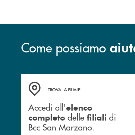
Come possiamo
aiut
Accedi all' elenco completo delle filiali di Bc
TROVA LA FILIALE
Accedi all'
elenco
delle
di
completo
filiali
Bcc San Marzano.