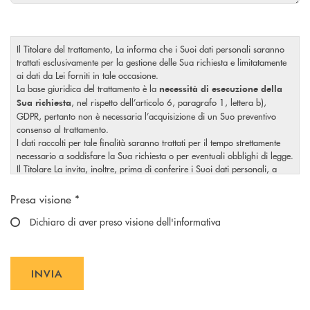
Il Titolare del trattamento, La informa che i Suoi dati personali saranno
trattati esclusivamente per la gestione delle Sua richiesta e limitatamente
ai dati da Lei forniti in tale occasione.
La base giuridica del trattamento è la
necessità di esecuzione della
, nel rispetto dell’articolo 6, paragrafo 1, lettera b),
Sua richiesta
GDPR, pertanto non è necessaria l’acquisizione di un Suo preventivo
consenso al trattamento.
I dati raccolti per tale finalità saranno trattati per il tempo strettamente
necessario a soddisfare la Sua richiesta o per eventuali obblighi di legge.
Il Titolare La invita, inoltre, prima di conferire i Suoi dati personali, a
visionare l’
informativa completa
sul trattamento dei Suoi dati
Scegliere un'opzione
, rilasciata nel rispetto dell’articolo 13 Regolamento (UE)
personali
Presa visione *
2016/679, accessibile al seguente
link
.
Dichiaro di aver preso visione dell'informativa
INVIA
INVIA FORM