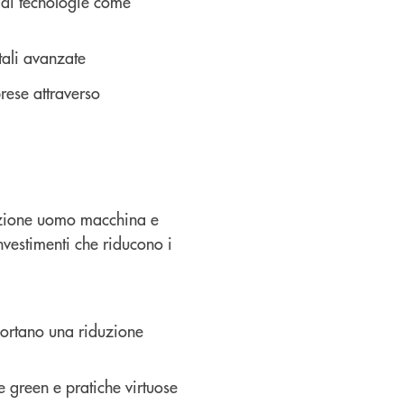
e di tecnologie come
tali avanzate
prese attraverso
erazione uomo macchina e
nvestimenti che riducono i
portano una riduzione
 green e pratiche virtuose