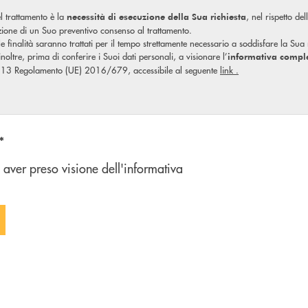
l trattamento è la
, nel rispetto de
necessità di esecuzione della Sua richiesta
izione di un Suo preventivo consenso al trattamento.
ale finalità saranno trattati per il tempo strettamente necessario a soddisfare la Sua
, inoltre, prima di conferire i Suoi dati personali, a visionare l’
informativa compl
olo 13 Regolamento (UE) 2016/679, accessibile al seguente
link
.
n'opzione
*
 aver preso visione dell'informativa
 FORM