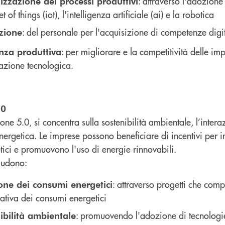
: attraverso l'adozion
lizzazione dei processi produttivi
et of things (iot), l'intelligenza artificiale (ai) e la robotica
: del personale per l'acquisizione di competenze digi
zione
: per migliorare e la competitività delle im
enza produttiva
vazione tecnologica.
.0
zione 5.0, si concentra sulla sostenibilità ambientale, l’int
energetica. Le imprese possono beneficiare di incentivi per i
ici e promuovono l'uso di energie rinnovabili.
cludono:
: attraverso progetti che com
one dei consumi energetici
cativa dei consumi energetici
: promuovendo l'adozione di tecnologie
ibilità ambientale