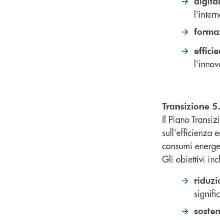
digita
l'intern
forma
effici
l'inno
Transizione 5
Il Piano Transi
sull'efficienza 
consumi energet
Gli obiettivi in
riduzi
signifi
sosten