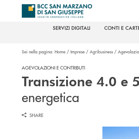
Salta al contenuto principale
SERVIZI DIGITALI
CONTI E CART
SERVIZI DIGITALI
CONTI E CART
Sei nella pagina:
Home
/
Imprese
/
Agribusiness
/
Agevolazion
AGEVOLAZIONI E CONTRIBUTI
Transizione 4.0 e 
energetica
SHARE