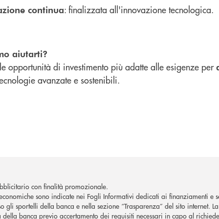
: finalizzata all'innovazione tecnologica.
azione continua
o aiutarti?
le opportunità di investimento più adatte alle esigenze per
tecnologie avanzate e sostenibili.
blicitario con finalità promozionale.
economiche sono indicate nei Fogli Informativi dedicati ai finanziamenti e se
o gli sportelli della banca e nella sezione “Trasparenza” del sito internet. 
à della banca previo accertamento dei requisiti necessari in capo al richiede