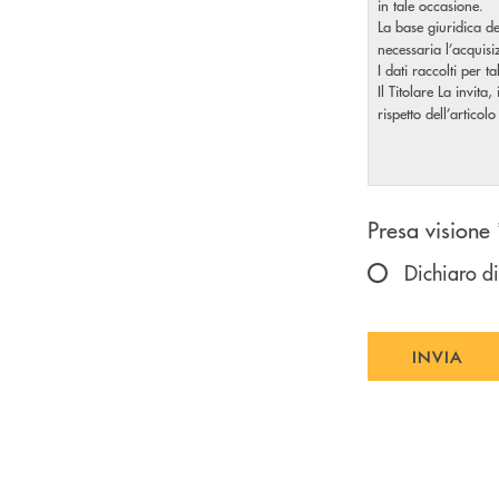
in tale occasione.
La base giuridica de
necessaria l’acquis
I dati raccolti per t
Il Titolare La invita
rispetto dell’artic
Scegliere u
Presa visione 
Dichiaro di
INVIA
INVIA